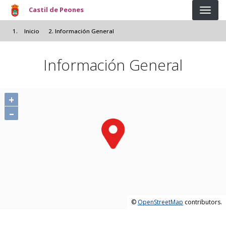
Pasar al contenido principal
Castil de Peones
Inicio
Información General
Información General
+
–
©
OpenStreetMap
contributors.